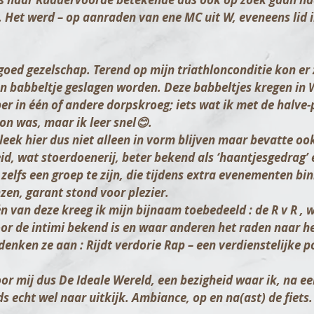
. Het werd – op aanraden van ene MC uit W, eveneens lid
 goed gezelschap. Terend op mijn triathlonconditie kon er z
en babbeltje geslagen worden. Deze babbeltjes kregen in 
per in één of andere dorpskroeg; iets wat ik met de halve
on was, maar ik leer snel😊.
leek hier dus niet alleen in vorm blijven maar bevatte oo
eid, wat stoerdoenerij, beter bekend als ‘haantjesgedrag’ e
 zelfs een groep te zijn, die tijdens extra evenementen bi
zen, garant stond voor plezier.
én van deze kreeg ik mijn bijnaam toebedeeld : de
R v R
, 
oor de intimi bekend is en waar anderen het raden naar h
denken ze aan :
R
ijdt
v
erdorie
R
ap – een verdienstelijke p
oor mij dus De Ideale Wereld, een bezigheid waar ik, na ee
ds echt wel naar uitkijk. Ambiance, op en na(ast) de fiets