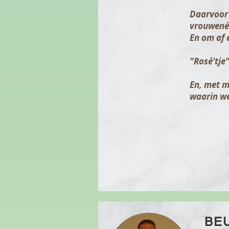
Daarvoor 
vrouwenéq
En om af e
"Rosé'tje
En, met m
waarin wee
BEU