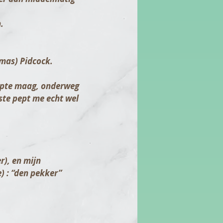
.
omas) Pidcock.
opte maag, onderweg
tste pept me echt wel
r), en mijn
e) : “den pekker”