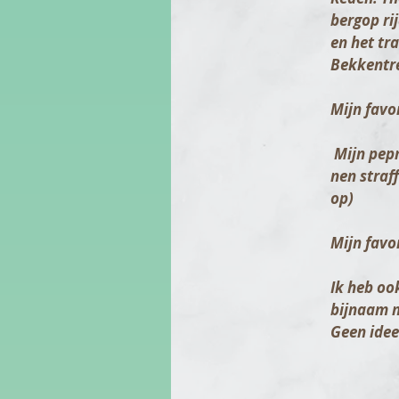
bergop ri
en het tr
Bekkentre
Mijn favo
Mijn pepm
nen straf
op)
Mijn favo
Ik heb oo
bijnaam n
Geen ide