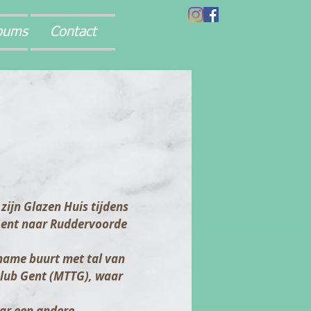
bums
Contact
zijn Glazen Huis tijdens
Gent naar Ruddervoorde
ename buurt met tal van
club Gent (MTTG), waar
ar een andere