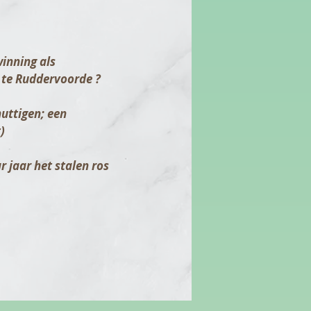
winning als
js te Ruddervoorde ?
uttigen; een
)
r jaar het stalen ros