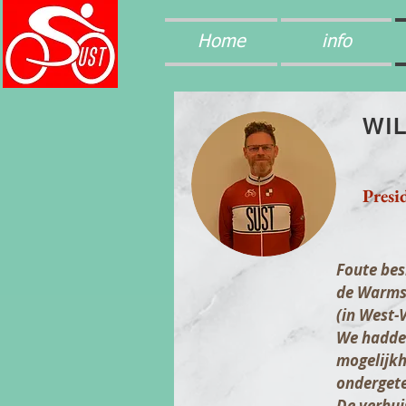
Home
info
WIL
Presi
Foute bes
de Warmst
(in West-
We hadden
mogelijkh
ondergete
De verhui