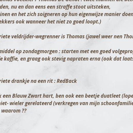
jden, nu en dan eens een straffe stoot uitsteken,
ainen en het zich soigneren op hun eigenwijze manier doen
kkers ook wanneer het niet zo goed loopt.)
riete veldrijder-wegrenner is Thomas (jawel weer nen Th
iddel op zondagmorgen : starten met een goed volgepr
fe kaffie, en graag ook stevig napraten erna (ook dat laa
riete drankje na een rit : RedBack
k een
Blauw
Zwart
hart, ben ook een beetje duatleet (lope
iet- wieler gerelateerd (verkregen van mijn schoonfamili
e waarom ??