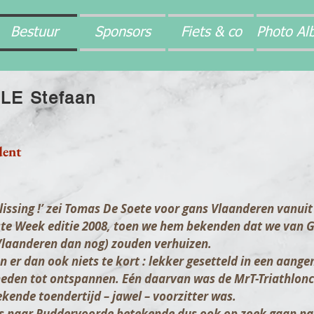
Bestuur
Sponsors
Fiets & co
Photo Al
LE Stefaan
dent
lissing !’ zei Tomas De Soete voor gans Vlaanderen vanuit 
e Week editie 2008, toen we hem bekenden dat we van 
Vlaanderen dan nog) zouden verhuizen.
 er dan ook niets te kort : lekker gesetteld in een aang
eden tot ontspannen. Eén daarvan was de MrT-Triathlon
kende toendertijd – jawel – voorzitter was.
s naar Ruddervoorde betekende dus ook op zoek gaan na