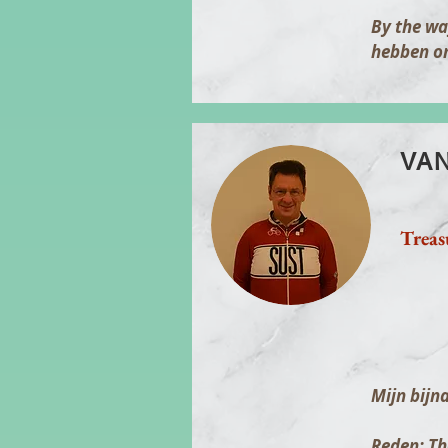
By the wa
hebben on
VAN
Treas
Mijn bijn
Reden: Th