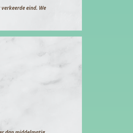
t verkeerde eind. We
er dan middelmatig