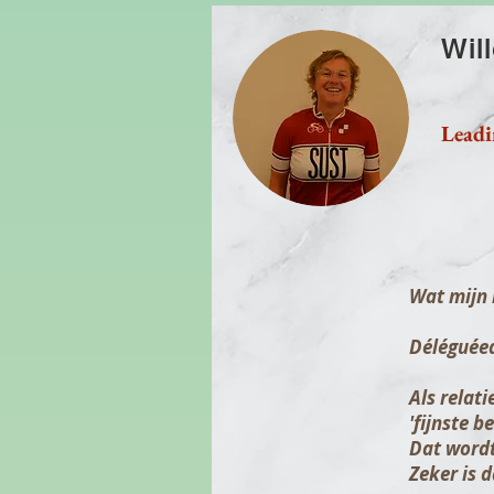
Will
Leadi
Wat mijn 
Déléguée
Als relati
'fijnste 
Dat wordt
Zeker is d