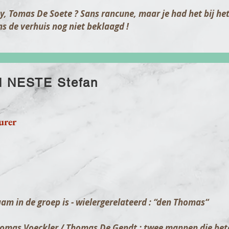
y, Tomas De Soete ? Sans rancune, maar je had het bij he
s de verhuis nog niet beklaagd !
 NESTE Stefan
urer
aam in de groep is - wielergerelateerd : “den Thomas“
omas Voeckler / Thomas De Gendt : twee mannen die bet