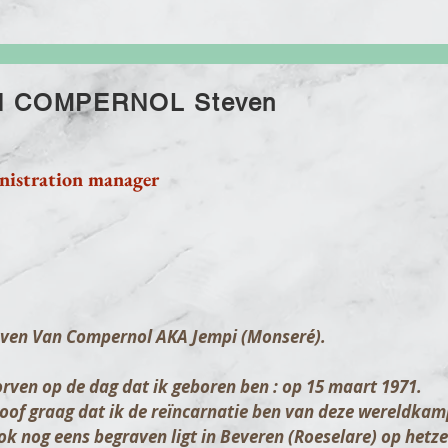
N COMPERNOL Steven
istration manager
even Van Compernol AKA Jempi (Monseré).
torven op de dag dat ik geboren ben : op 15 maart 1971.
loof graag dat ik de reïncarnatie ben van deze wereldkam
ok nog eens begraven ligt in Beveren (Roeselare) op hetze