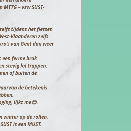
 in MTTG –
vzw SUST-
elfs tijdens het fietsen
West-Vlaanderen zelfs
-pro’s van Gent dan weer
k een ferme brok
n stevig lol trappen.
nnen of buiten de
waarvan de betekenis
ebben.
oging, lijkt me😊.
n winter op de rollen,
.
SUST
is een
MUST
.