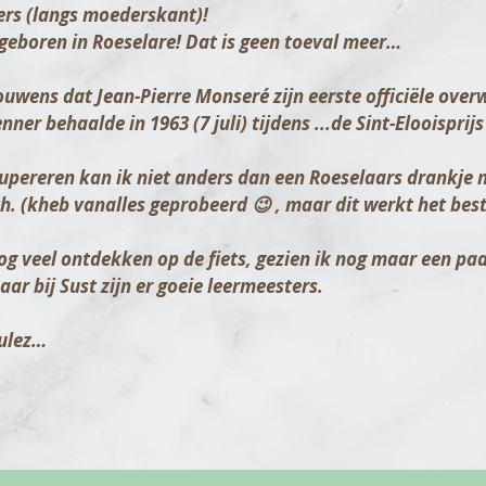
rs (langs moederskant)!
 geboren in Roeselare! Dat is geen toeval meer…
rouwens dat Jean-Pierre Monseré zijn eerste officiële over
ner behaalde in 1963 (7 juli) tijdens ...de Sint-Elooispri
upereren kan ik niet anders dan een Roeselaars drankje n
. (kheb vanalles geprobeerd 😉 , maar dit werkt het best
og veel ontdekken op de fiets, gezien ik nog maar een paa
aar bij Sust zijn er goeie leermeesters.
oulez…