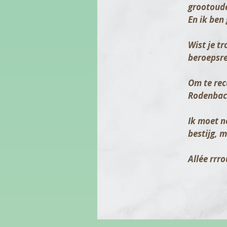
grootoude
En ik ben
Wist je t
beroepsren
Om te rec
Rodenbach
Ik moet n
bestijg, m
Allée rrr