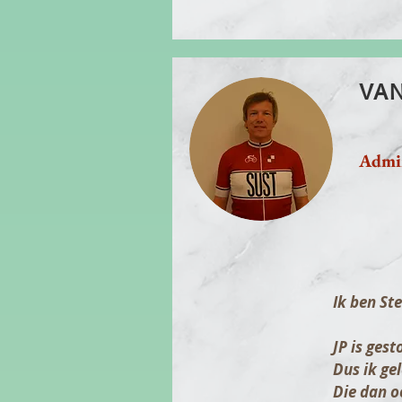
VA
Admin
Ik ben St
JP is ges
Dus ik ge
Die dan o