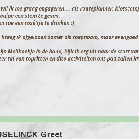
wil ik me graag engageren.... als routeplanner, kletsc
uipe een stem te geven.
n toe een rosé'tje te drinken :)
" kreeg ik afgelopen zomer als roepnaam, maar evengoed "'
ijn Melikoekje in de hand, kijk ik erg uit naar de start va
r tal van topritten en dito activiteiten ons pad zullen kr
SELINCK Greet