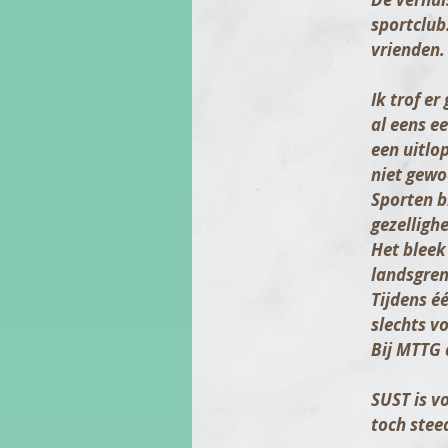
sportclub
vrienden
.
Ik trof er
al eens e
een uitlo
niet gewo
Sporten b
gezelligh
Het bleek
landsgren
Tijdens é
slechts v
Bij MTTG 
SUST
is v
toch stee